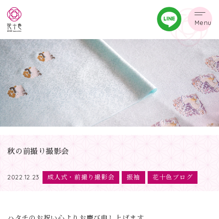
Menu
秋の前撮り撮影会
成人式・前撮り撮影会
振袖
花十色ブログ
2022.12.23
ハタチのお祝い心よりお慶び申し上げます。