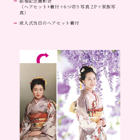
振袖記念撮影会
（ヘアセット+着付＋6つ切り写真２P＋家族写
真）
成人式当日のヘアセット着付