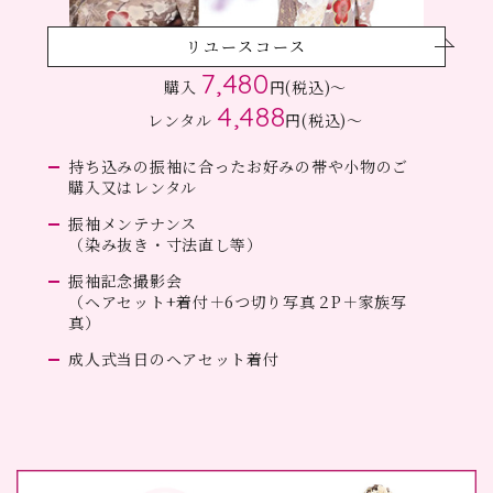
リユースコース
7,480
購入
円(税込)～
4,488
レンタル
円(税込)～
持ち込みの振袖に合ったお好みの帯や小物のご
購入又はレンタル
振袖メンテナンス
（染み抜き・寸法直し等）
振袖記念撮影会
（ヘアセット+着付＋6つ切り写真２P＋家族写
真）
成人式当日のヘアセット着付