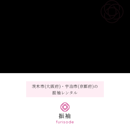
茨木市(大阪府)・宇治市(京都府)の
振袖レンタル
振袖
furisode