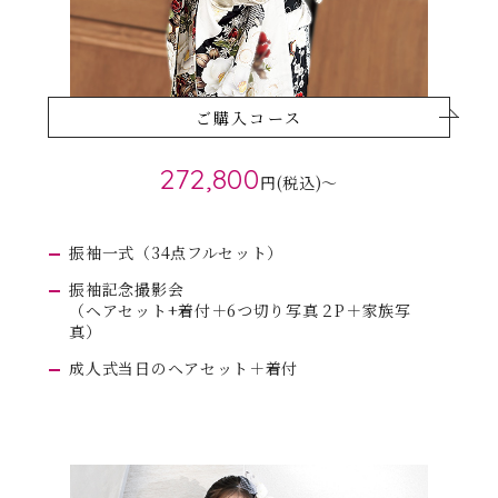
ご購入コース
272,800
円(税込)～
振袖一式（34点フルセット）
振袖記念撮影会
（ヘアセット+着付＋6つ切り写真２P＋家族写
真）
成人式当日のヘアセット＋着付