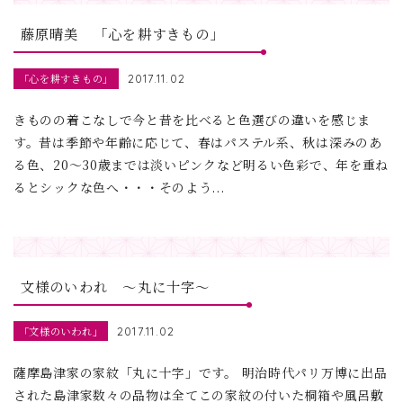
藤原晴美 「心を耕すきもの」
「心を耕すきもの」
2017.11.02
きものの着こなしで今と昔を比べると色選びの違いを感じま
す。昔は季節や年齢に応じて、春はパステル系、秋は深みのあ
る色、20～30歳までは淡いピンクなど明るい色彩で、年を重ね
るとシックな色へ・・・そのよう...
文様のいわれ ～丸に十字～
「文様のいわれ」
2017.11.02
薩摩島津家の家紋「丸に十字」です。 明治時代パリ万博に出品
された島津家数々の品物は全てこの家紋の付いた桐箱や風呂敷