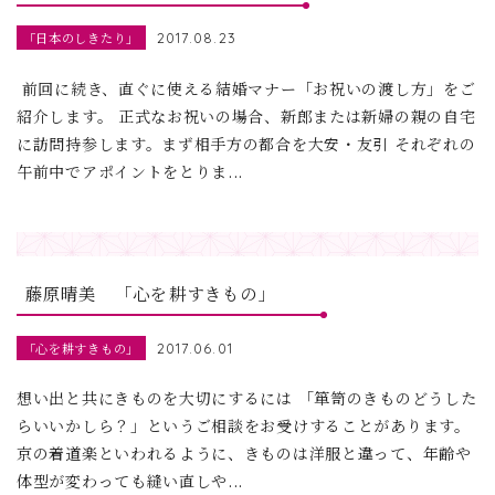
「日本のしきたり」
2017.08.23
前回に続き、直ぐに使える結婚マナー「お祝いの渡し方」をご
紹介します。 正式なお祝いの場合、新郎または新婦の親の自宅
に訪問持参します。まず相手方の都合を大安・友引 それぞれの
午前中でアポイントをとりま...
藤原晴美 「心を耕すきもの」
「心を耕すきもの」
2017.06.01
想い出と共にきものを大切にするには 「箪笥のきものどうした
らいいかしら？」というご相談をお受けすることがあります。
京の着道楽といわれるように、きものは洋服と違って、年齢や
体型が変わっても縫い直しや...