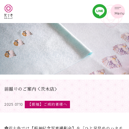
Menu
前撮りのご案内＜茨木店＞
【振袖】ご成約者様へ
2025.07.10
✿花十色では【振袖記念写真撮影会】を「ひと足早めのハタチ