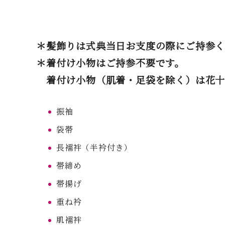
＊髪飾りは式典当日お支度の際にご持参
＊着付け小物はご持参不要です。
着付け小物（肌着・足袋を除く）は花十
振袖
袋帯
長襦袢（半衿付き）
帯締め
帯揚げ
重ね衿
肌襦袢