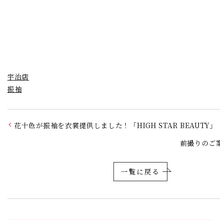
宇治店
振袖
花十色が振袖を衣裳提供しました！「HIGH STAR BEAUTY」
前撮りのご
一覧に戻る