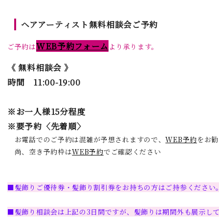
ヘアアーティスト無料相談会ご予約
WEB予約フォーム
ご予約は
より承ります。
《 無料相談会 》
時間 11:00-19:00
※お一人様15分程度
※要予約〈先着順〉
お電話でのご予約は混雑が予想されますので、
WEB予約
をお勧
尚、空き予約枠は
WEB予約
でご確認ください
■髪飾りご優待券・髪飾り割引券をお持ちの方はご持参ください
■髪飾り相談会は上記の3日間ですが、髪飾りは期間外も展示し