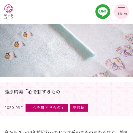
Menu
藤原晴美「心を耕すきもの」
「心を耕すきもの」
花通信
2020.03.11
今から20～30年前流行ったピンク系のきものがあるけど、娘さ