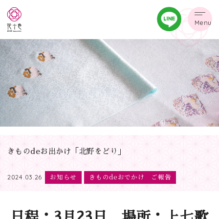
Menu
きものdeお出かけ「北野をどり」
お知らせ
きものdeおでかけ ご報告
2024.03.26
日程：3月23日 場所：上七歌