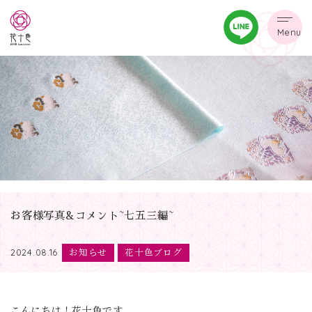
Menu
お客様写真&コメント~七五三編~
お知らせ
花十色ブログ
2024.08.16
こんにちは！花十色です。