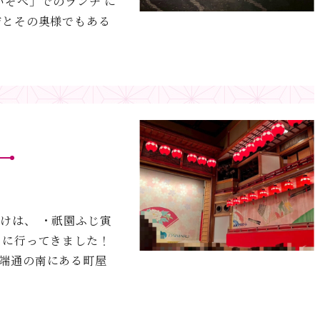
いそべ」でのランチ に
吉とその奥様でもある
出かけは、 ・祇園ふじ寅
 に行ってきました！
川端通の南にある町屋