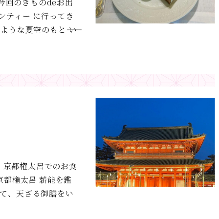
 今回のきものdeお出
ンティー に行ってき
うな夏空のもと―― い
 ・京都権太呂でのお食
京都権太呂 薪能を鑑
にて、天ざる御膳をい