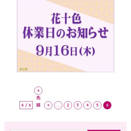
«
先
6 / 6
頭
«
...
2
3
4
5
6