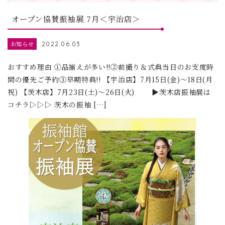
オープン協賛振袖展 7月＜宇治店＞
お知らせ
2022.06.03
おすすめ理由 ①品揃えが多い!!②前撮り＆式典当日のお支度時
間の優先ご予約③早期特典!! 【宇治店】7月15日(金)～18日(月
祝) 【茨木店】7月23日(土)～26日(火) ▶茨木店振袖展は
コチラ▷▷▷ 茨木の振袖 […]