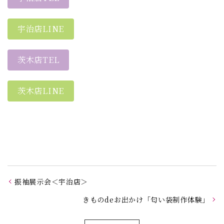
宇治店LINE
茨木店TEL
茨木店LINE
振袖展示会＜宇治店＞
きものdeお出かけ「匂い袋制作体験」