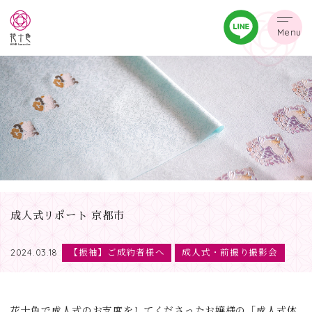
Menu
成人式リポート 京都市
【振袖】ご成約者様へ
成人式・前撮り撮影会
2024.03.18
花十色で成人式のお支度をしてくださったお嬢様の「成人式体