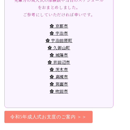
先輩方の成人式の体験談や当日のスケジュール
をおまとめしました。
ご参考にしていただければ幸いです。
✿ 京都市
✿ 宇治市
✿ 宇治田原町
✿ 久御山町
✿ 城陽市
✿ 京田辺市
✿ 茨木市
✿ 高槻市
✿ 箕面市
✿ 吹田市
令和5年成人式お支度のご案内 ＞＞