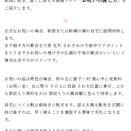
前回に続き、直ぐに使える結婚マナー「
」を
ご紹介します。
正式なお祝いの場合、新郎または新婦の親の自宅に訪問持参し
ます。
まず相手方の都合を大安 友引 それぞれの午前中でアポイント
をとりますがお祝いの受け手が仏滅の午後が都合がいいという
場合は合すのがマナーです。
お祝いの品は男性の場合、枌の左に扇子一対 真ん中に克魚料
（お祝い金） 右に熨斗 その上に目録 それを広蓋に乗せ、上か
ら家紋入り袱紗をかけ 家紋入りの風呂敷に包んで持参します。
自宅につくと靴は前向きに脱ぎます。迎える側も靴先を玄関に
向け直すのは、早く帰ることを催促する意味で失礼になりま
す。
またお祝いの挨拶を終えるまでは話はしません。