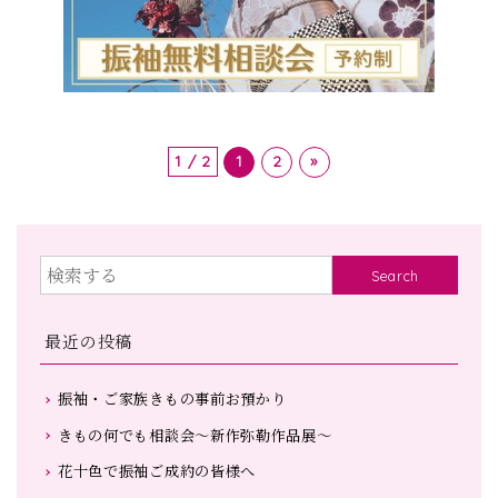
1 / 2
1
2
»
Search
最近の投稿
振袖・ご家族きもの事前お預かり
きもの何でも相談会～新作弥勒作品展～
花十色で振袖ご成約の皆様へ