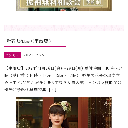
新春振袖展＜宇治店＞
お知らせ
2023.12.26
【宇治店】2024年1月26日(金)～29日(月) 受付時間：10時～17
時（受付枠：10時・13時・15時・17時） 振袖展示会のおすす
め理由 ①品揃えが多い!!②前撮り＆成人式当日のお支度時間の
優先ご予約③早期特典! […]