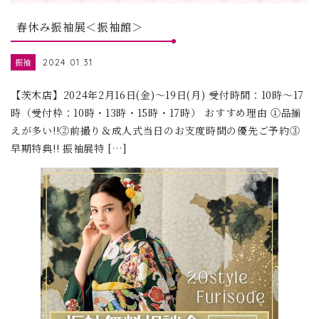
春休み振袖展＜振袖館＞
振袖
2024.01.31
【茨木店】2024年2月16日(金)～19日(月) 受付時間：10時～17
時（受付枠：10時・13時・15時・17時） おすすめ理由 ①品揃
えが多い!!②前撮り＆成人式当日のお支度時間の優先ご予約③
早期特典!! 振袖展特 […]