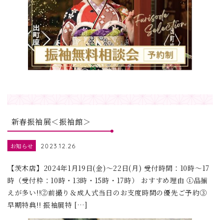
新春振袖展＜振袖館＞
お知らせ
2023.12.26
【茨木店】2024年1月19日(金)～22日(月) 受付時間：10時～17
時（受付枠：10時・13時・15時・17時） おすすめ理由 ①品揃
えが多い!!②前撮り＆成人式当日のお支度時間の優先ご予約③
早期特典!! 振袖展特 […]