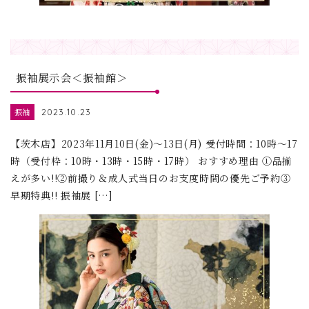
振袖展示会＜振袖館＞
振袖
2023.10.23
【茨木店】2023年11月10日(金)～13日(月) 受付時間：10時～17
時（受付枠：10時・13時・15時・17時） おすすめ理由 ①品揃
えが多い!!②前撮り＆成人式当日のお支度時間の優先ご予約③
早期特典!! 振袖展 […]