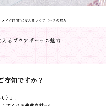
ィメイク時間”に変えるプウアボーテの魅力
変えるプウアボーテの魅力
ご存知ですか？
んし）」
。
トしてくれる先進素材
です。