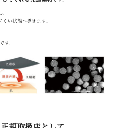
し、
にくい状態へ導きます。
です。
テ正規取扱店として