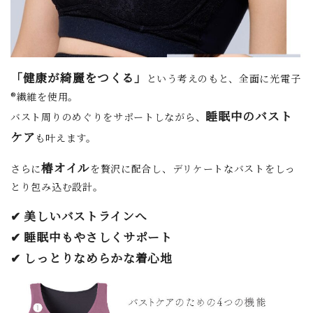
「健康が綺麗をつくる」
という考えのもと、全面に光電子
®繊維を使用。
睡眠中のバスト
バスト周りのめぐりをサポートしながら、
ケア
も叶えます。
椿オイル
さらに
を贅沢に配合し、デリケートなバストをしっ
とり包み込む設計。
✔ 美しいバストラインへ
✔ 睡眠中もやさしくサポート
✔ しっとりなめらかな着心地