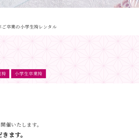
7年ご卒業の小学生袴レンタル
業袴
小学生卒業袴
り開催いたします。
だきます。