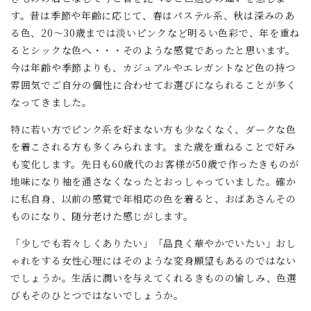
す。昔は季節や年齢に応じて、春はパステル系、秋は深みのあ
る色、20～30歳までは淡いピンクなど明るい色彩で、年を重ね
るとシックな色へ・・・そのような感覚であったと思います。
今は年齢や季節よりも、カジュアルやエレガントなど色の持つ
雰囲気でご自分の個性に合わせてお選びになられることが多く
なってきました。
特に若い方でピンク系を好まない方も少なくなく、ダークな色
を着こされる方も多くみられます。また歳を重ねることで好み
も変化します。先日も60歳代のお客様が50歳で作ったきものが
地味になり袖を通さなくなったとおっしゃっていました。確か
に私自身、以前の感覚で年相応の色を着ると、おばあさんその
ものになり、随分老けた感じがします。
「少しでも若々しくありたい」「品良く華やかでいたい」おし
ゃれをする女性心理にはそのような変身願望もあるのではない
でしょうか。生活に潤いを与えてくれるきものの愉しみ、色選
びもそのひとつではないでしょうか。