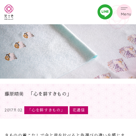
Menu
藤原晴美 「心を耕すきもの」
「心を耕すきもの」
花通信
2017.11.02
きものの着こなしで今と昔を比べると色選びの違いを感じま