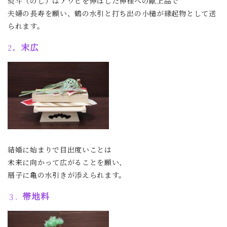
熨斗（のし）はアワビを伸ばした神様への献上品で
夫婦の長寿を願い、鶴の水引と打ち出の小槌が縁起物として送
られます。
．末広
2
結婚に始まりで目出度いことは
未来に向かって広がることを願い、
扇子に亀の水引きが添えられます。
帯地料
３．