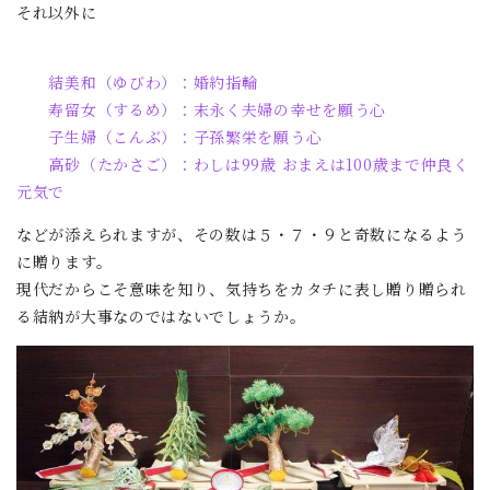
それ以外に
結美和（ゆびわ）：婚約指輪
寿留女（するめ）：末永く夫婦の幸せを願う心
子生婦（こんぶ）：子孫繁栄を願う心
高砂（たかさご）：わしは99歳 おまえは100歳まで仲良く
元気で
などが添えられますが、その数は５・７・９と奇数になるよう
に贈ります。
現代だからこそ意味を知り、気持ちをカタチに表し贈り贈られ
る結納が大事なのではないでしょうか。