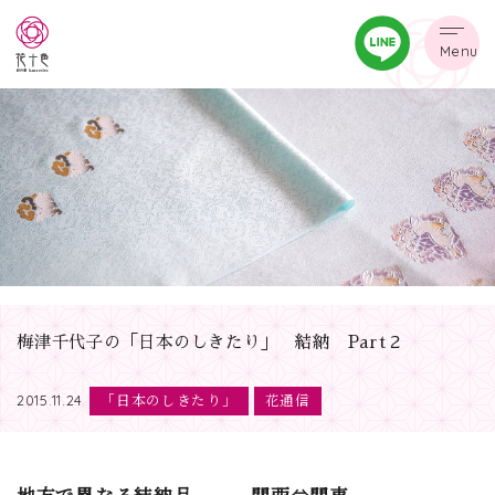
Menu
梅津千代子の「日本のしきたり」 結納 Part２
「日本のしきたり」
花通信
2015.11.24
地方で異なる結納品 関西⇔関東