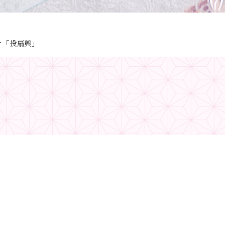
け「投扇興」