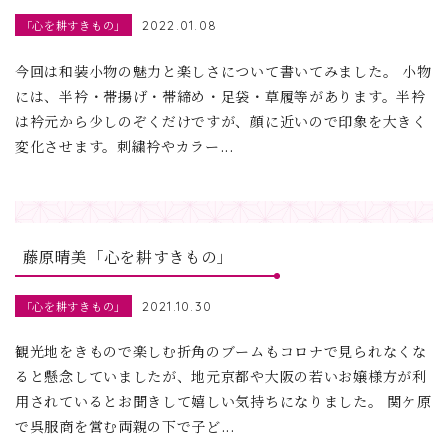
「心を耕すきもの」
2022.01.08
今回は和装小物の魅力と楽しさについて書いてみました。 小物
には、半衿・帯揚げ・帯締め・足袋・草履等があります。半衿
は衿元から少しのぞくだけですが、顔に近いので印象を大きく
変化させます。刺繍衿やカラー...
藤原晴美「心を耕すきもの」
「心を耕すきもの」
2021.10.30
観光地をきもので楽しむ折角のブームもコロナで見られなくな
ると懸念していましたが、地元京都や大阪の若いお嬢様方が利
用されているとお聞きして嬉しい気持ちになりました。 関ケ原
で呉服商を営む両親の下で子ど...