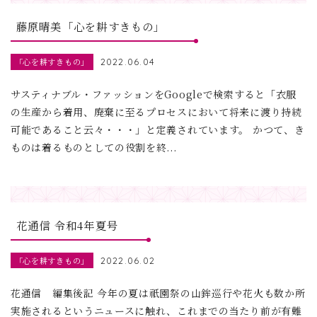
藤原晴美「心を耕すきもの」
「心を耕すきもの」
2022.06.04
サスティナブル・ファッションをGoogleで検索すると「衣服
の生産から着用、廃棄に至るプロセスにおいて将来に渡り持続
可能であること云々・・・」と定義されています。 かつて、き
ものは着るものとしての役割を終...
花通信 令和4年夏号
「心を耕すきもの」
2022.06.02
花通信 編集後記 今年の夏は祇園祭の山鉾巡行や花火も数か所
実施されるというニュースに触れ、これまでの当たり前が有難