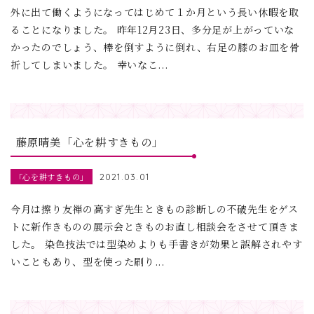
外に出て働くようになってはじめて１か月という長い休暇を取
ることになりました。 昨年12月23日、多分足が上がっていな
かったのでしょう、棒を倒すように倒れ、右足の膝のお皿を骨
折してしまいました。 幸いなこ...
藤原晴美「心を耕すきもの」
「心を耕すきもの」
2021.03.01
今月は擦り友禅の高すぎ先生ときもの診断しの不破先生をゲス
トに新作きものの展示会ときものお直し相談会をさせて頂きま
した。 染色技法では型染めよりも手書きが効果と誤解されやす
いこともあり、型を使った刷り...