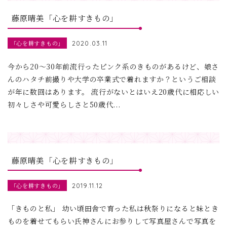
藤原晴美「心を耕すきもの」
「心を耕すきもの」
2020.03.11
今から20～30年前流行ったピンク系のきものがあるけど、娘さ
んのハタチ前撮りや大学の卒業式で着れますか？というご相談
が年に数回はあります。 流行がないとはいえ20歳代に相応しい
初々しさや可愛らしさと50歳代...
藤原晴美「心を耕すきもの」
「心を耕すきもの」
2019.11.12
「きものと私」 幼い頃田舎で育った私は秋祭りになると妹とき
ものを着せてもらい氏神さんにお参りして写真屋さんで写真を