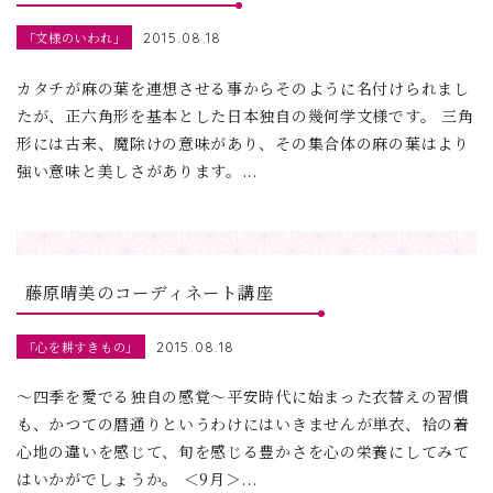
「文様のいわれ」
2015.08.18
カタチが麻の葉を連想させる事からそのように名付けられまし
たが、正六角形を基本とした日本独自の幾何学文様です。 三角
形には古来、魔除けの意味があり、その集合体の麻の葉はより
強い意味と美しさがあります。...
藤原晴美のコーディネート講座
「心を耕すきもの」
2015.08.18
～四季を愛でる独自の感覚～平安時代に始まった衣替えの習慣
も、かつての暦通りというわけにはいきませんが単衣、袷の着
心地の違いを感じて、旬を感じる豊かさを心の栄養にしてみて
はいかがでしょうか。 ＜9月＞...