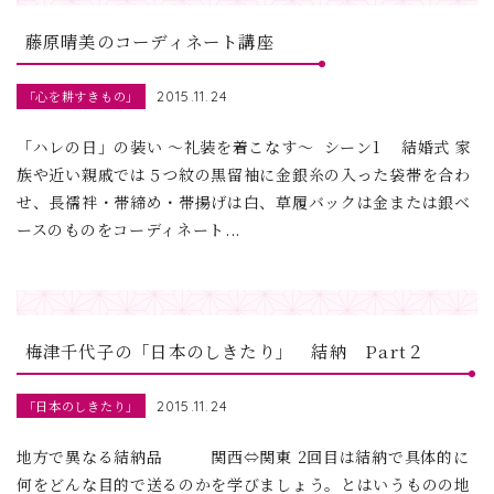
藤原晴美のコーディネート講座
「心を耕すきもの」
2015.11.24
「ハレの日」の装い ～礼装を着こなす～ シーン1 結婚式 家
族や近い親戚では５つ紋の黒留袖に金銀糸の入った袋帯を合わ
せ、長襦袢・帯締め・帯揚げは白、草履バックは金または銀ベ
ースのものをコーディネート...
梅津千代子の「日本のしきたり」 結納 Part２
「日本のしきたり」
2015.11.24
地方で異なる結納品 関西⇔関東 2回目は結納で具体的に
何をどんな目的で送るのかを学びましょう。とはいうものの地